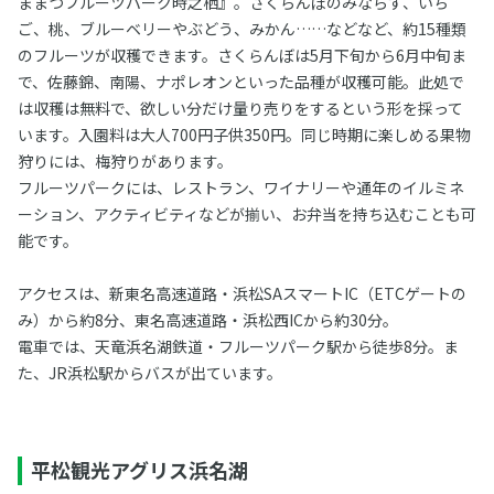
ままつフルーツパーク時之栖』。さくらんぼのみならず、いち
ご、桃、ブルーベリーやぶどう、みかん……などなど、約15種類
のフルーツが収穫できます。さくらんぼは5月下旬から6月中旬ま
で、佐藤錦、南陽、ナポレオンといった品種が収穫可能。此処で
は収穫は無料で、欲しい分だけ量り売りをするという形を採って
います。入園料は大人700円子供350円。同じ時期に楽しめる果物
狩りには、梅狩りがあります。
フルーツパークには、レストラン、ワイナリーや通年のイルミネ
ーション、アクティビティなどが揃い、お弁当を持ち込むことも可
能です。
アクセスは、新東名高速道路・浜松SAスマートIC（ETCゲートの
み）から約8分、東名高速道路・浜松西ICから約30分。
電車では、天竜浜名湖鉄道・フルーツパーク駅から徒歩8分。ま
た、JR浜松駅からバスが出ています。
平松観光アグリス浜名湖