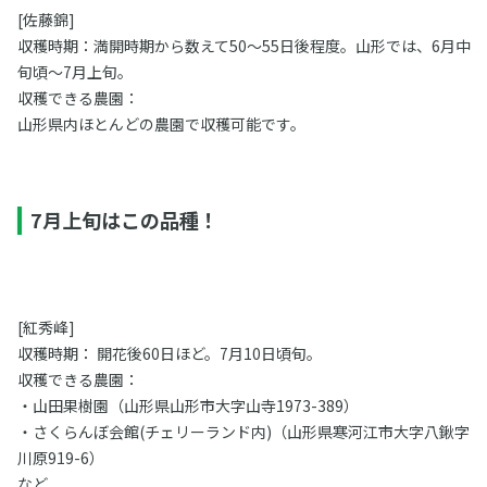
[佐藤錦]
収穫時期：満開時期から数えて50～55日後程度。山形では、6月中
旬頃～7月上旬。
収穫できる農園：
山形県内ほとんどの農園で収穫可能です。
7月上旬はこの品種！
[紅秀峰]
収穫時期： 開花後60日ほど。7月10日頃旬。
収穫できる農園：
・山田果樹園（山形県山形市大字山寺1973-389）
・さくらんぼ会館(チェリーランド内)（山形県寒河江市大字八鍬字
川原919-6）
など