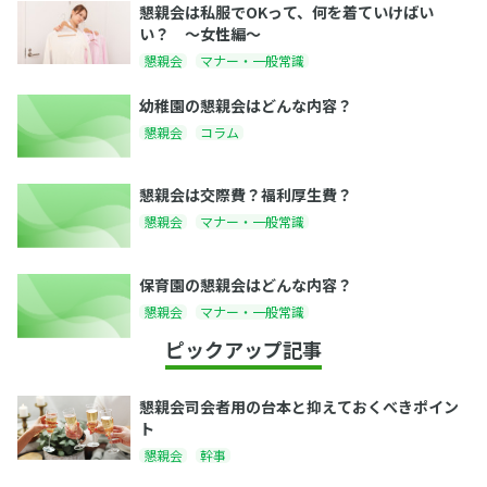
懇親会は私服でOKって、何を着ていけばい
い？ 〜女性編〜
懇親会
マナー・一般常識
幼稚園の懇親会はどんな内容？
懇親会
コラム
懇親会は交際費？福利厚生費？
懇親会
マナー・一般常識
保育園の懇親会はどんな内容？
懇親会
マナー・一般常識
ピックアップ記事
懇親会司会者用の台本と抑えておくべきポイン
ト
懇親会
幹事