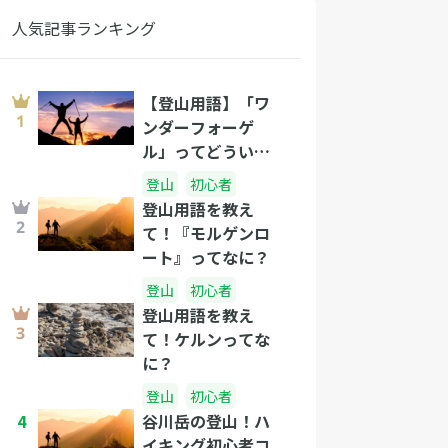
人気記事ランキング
【登山用語】「ワ
ンダーフォーゲ
ル」ってどういう
意味？
登山
初心者
登山用語を教え
て！『モルゲンロ
ート』ってなに？
登山
初心者
登山用語を教え
て！ケルンってな
に？
登山
初心者
4
谷川岳の登山！ハ
イキング初心者コ