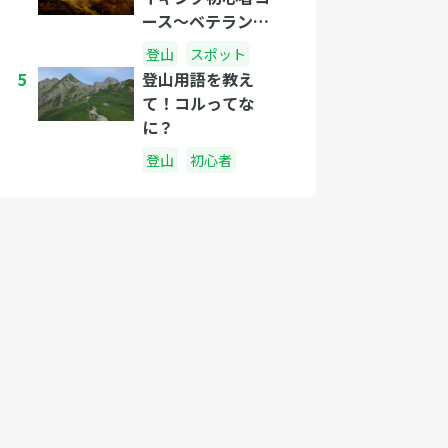
ース〜ベテランコ
ースまでを紹介
登山
スポット
5
登山用語を教え
て！コルってな
に？
登山
初心者