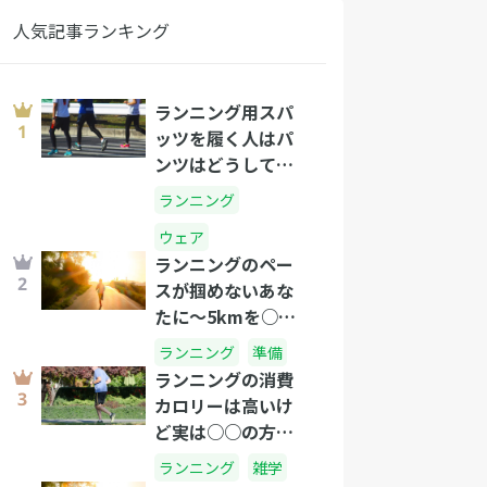
人気記事ランキング
ランニング用スパ
ッツを履く人はパ
ンツはどうして
る？
ランニング
ウェア
ランニングのペー
スが掴めないあな
たに～5kmを○分
のタイムで走れた
ランニング
準備
らプロ級です!～
ランニングの消費
カロリーは高いけ
ど実は○○の方が
すごい！？
ランニング
雑学