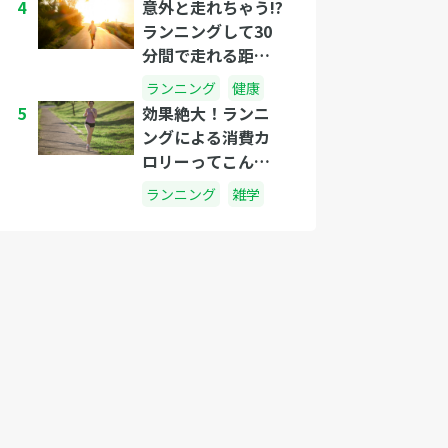
4
意外と走れちゃう!?
ランニングして30
分間で走れる距離
はどれくらい?
ランニング
健康
5
効果絶大！ランニ
ングによる消費カ
ロリーってこんな
にすごかった
ランニング
雑学