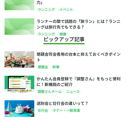
力」
ランニング
イベント
ランナーの間で話題の「旅ラン」とは？ランニ
ングは旅行先でもできる？
ランニング
健康
ピックアップ記事
懇親会司会者用の台本と抑えておくべきポイン
ト
懇親会
幹事
かんたん会員登録で『調整さん』をもっと便利
に！新機能のご紹介
調整さんチーム
ニュース
送別会と壮行会の違いって？
壮行会
マナー・一般常識