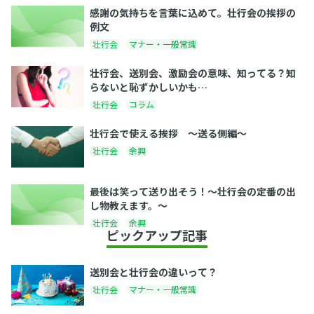
感謝の気持ちを言葉に込めて。壮行会の挨拶の
例文
壮行会
マナー・一般常識
壮行会、送別会、激励会の意味、知ってる？知
らないと恥ずかしいかも…
壮行会
コラム
壮行会で使える挨拶 〜送る側編〜
壮行会
余興
最後は笑って送り出そう！～壮行会の定番の出
し物教えます。～
壮行会
余興
ピックアップ記事
送別会と壮行会の違いって？
壮行会
マナー・一般常識