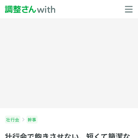
壮行会
幹事
壮行会で飽きさせない、短くて簡潔な