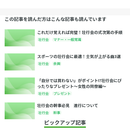
この記事を読んだ方はこんな記事も読んでいます
これだけ覚えれば完璧！壮行会の式次第の手順
壮行会
マナー・一般常識
スポーツの壮行会に最適！士気が上がる曲3選
壮行会
余興
「自分では買わない」がポイント!?壮行会にぴ
ったりなプレゼント～女性の同僚編～
壮行会
プレゼント
壮行会の幹事必見 進行について
壮行会
幹事
ピックアップ記事