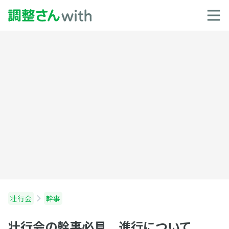
壮行会
幹事
壮行会の幹事必見 進行について