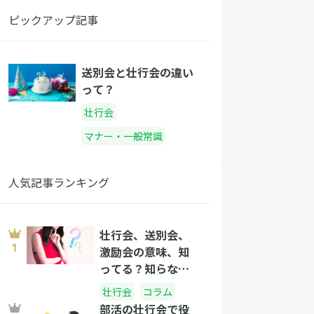
ピックアップ記事
送別会と壮行会の違い
って？
壮行会
マナー・一般常識
人気記事ランキング
壮行会、送別会、
激励会の意味、知
ってる？知らない
と恥ずかしいか
壮行会
コラム
も…
部活の壮行会で役