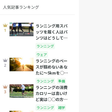
人気記事ランキング
ランニング用スパ
ッツを履く人はパ
ンツはどうして
る？
ランニング
ウェア
ランニングのペー
スが掴めないあな
たに～5kmを○分
のタイムで走れた
ランニング
準備
らプロ級です!～
ランニングの消費
カロリーは高いけ
ど実は○○の方が
すごい！？
ランニング
雑学