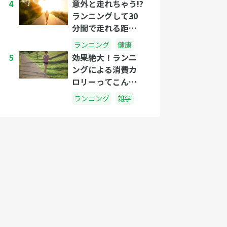
4
意外と走れちゃう!?
ランニングして30
分間で走れる距離
はどれくらい?
ランニング
健康
5
効果絶大！ランニ
ングによる消費カ
ロリーってこんな
にすごかった
ランニング
雑学