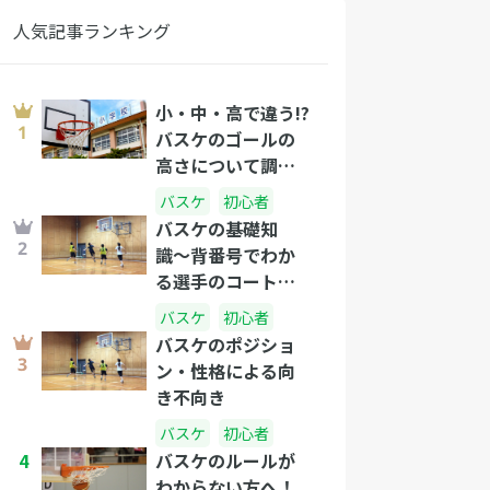
人気記事ランキング
小・中・高で違う!?
バスケのゴールの
高さについて調べ
てみました。
バスケ
初心者
バスケの基礎知
識〜背番号でわか
る選手のコート上
の役割を解説しま
バスケ
初心者
す〜
バスケのポジショ
ン・性格による向
き不向き
バスケ
初心者
4
バスケのルールが
わからない方へ！