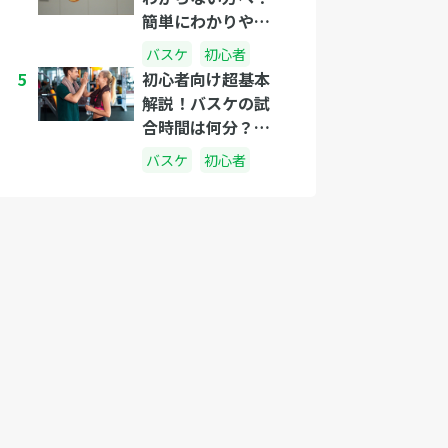
簡単にわかりやす
く説明しましょ
バスケ
初心者
う！
5
初心者向け超基本
解説！バスケの試
合時間は何分？休
憩中は何をしてる
バスケ
初心者
の？