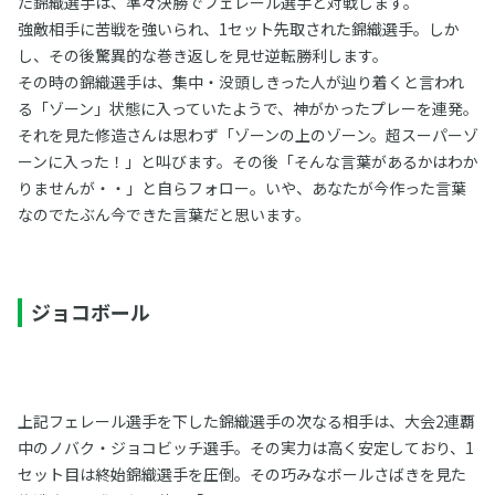
た錦織選手は、準々決勝でフェレール選手と対戦します。
強敵相手に苦戦を強いられ、1セット先取された錦織選手。しか
し、その後驚異的な巻き返しを見せ逆転勝利します。
その時の錦織選手は、集中・没頭しきった人が辿り着くと言われ
る「ゾーン」状態に入っていたようで、神がかったプレーを連発。
それを見た修造さんは思わず「ゾーンの上のゾーン。超スーパーゾ
ーンに入った！」と叫びます。その後「そんな言葉があるかはわか
りませんが・・」と自らフォロー。いや、あなたが今作った言葉
なのでたぶん今できた言葉だと思います。
ジョコボール
上記フェレール選手を下した錦織選手の次なる相手は、大会2連覇
中のノバク・ジョコビッチ選手。その実力は高く安定しており、1
セット目は終始錦織選手を圧倒。その巧みなボールさばきを見た