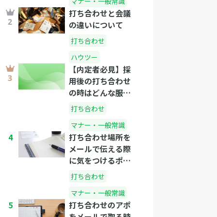
マナー・一般常識
打ち合わせと会議
の違いについて
打ち合わせ
ハウツー
【内定者必見】採
用後の打ち合わせ
の時はどんな服装
で行けばいい？
打ち合わせ
マナー・一般常識
4
打ち合わせ場所を
メールで伝える際
に気をつけるポイ
ント
打ち合わせ
マナー・一般常識
5
打ち合わせのアポ
をメールで取る時