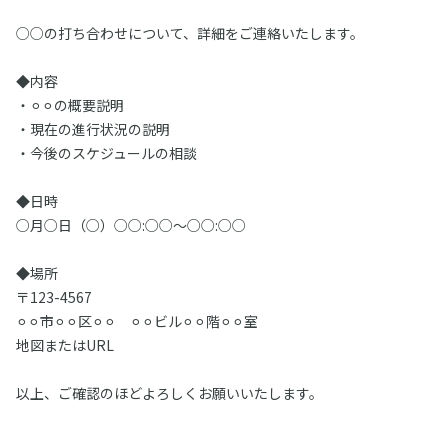
○○の打ち合わせについて、詳細をご連絡いたします。
◆内容
・⚪︎⚪︎の概要説明
・現在の進行状況の説明
・今後のスケジュールの相談
◆日時
○月○日（○）○○:○○～○○:○○
◆場所
〒123-4567
⚪︎⚪︎市⚪︎⚪︎区⚪︎⚪︎ ⚪︎⚪︎ビル⚪︎⚪︎階⚪︎⚪︎室
地図またはURL
以上、ご確認のほどよろしくお願いいたします。