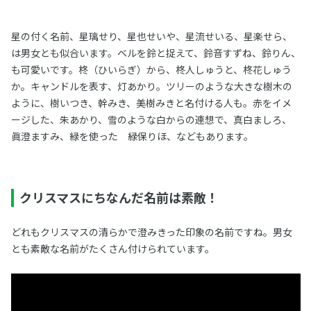
星の付く名前、星璃せり、星也せいや、星流せいる、星楽せら、
は男女とも似合います。ベルを鈴と捉えて、鈴音すずね、鈴りん、
も可愛いです。柊（ひいらぎ）から、柊人しゅうと、柊花しゅう
か。キャンドルを表す、灯あかり。ツリーのような大きな樹木の
ように、樹いつき、幹みき、美樹みきと名付ける人も。赤をイメ
ージした、朱あかり、雪のような白からの連想で、真白ましろ、
眞澄ますみ、緑を使った 緑保りほ、などもあります。
クリスマスにちなんだ名前は素敵！
どれもクリスマスの清らかで澄みきった印象の名前ですね。男女
とも素敵な名前がたくさん付けられています。