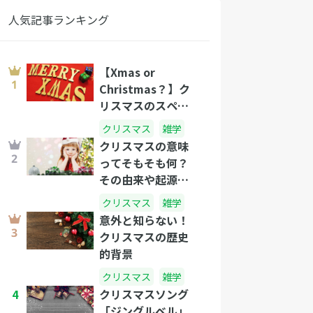
人気記事ランキング
【Xmas or
Christmas？】ク
リスマスのスペル
の不思議
クリスマス
雑学
クリスマスの意味
ってそもそも何？
その由来や起源を
徹底解説！
クリスマス
雑学
意外と知らない！
クリスマスの歴史
的背景
クリスマス
雑学
4
クリスマスソング
「ジングルベル」