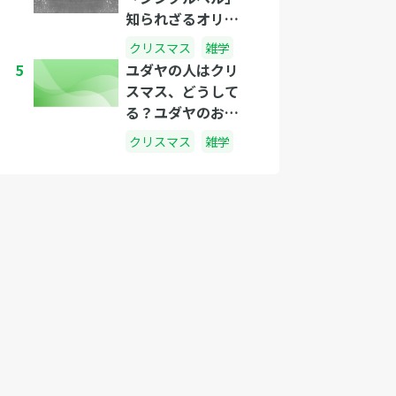
知られざるオリジ
ナルの歌詞とは？
クリスマス
雑学
5
ユダヤの人はクリ
スマス、どうして
る？ユダヤのお祭
り「ハヌカ」に迫
クリスマス
雑学
る！