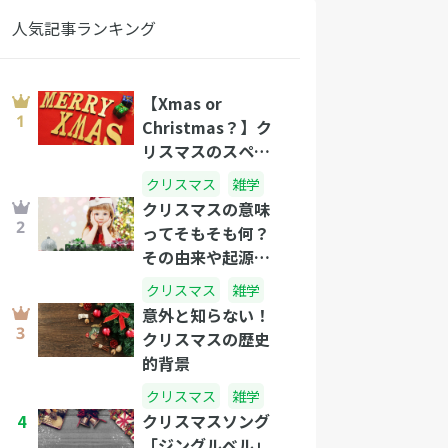
人気記事ランキング
【Xmas or
Christmas？】ク
リスマスのスペル
の不思議
クリスマス
雑学
クリスマスの意味
ってそもそも何？
その由来や起源を
徹底解説！
クリスマス
雑学
意外と知らない！
クリスマスの歴史
的背景
クリスマス
雑学
4
クリスマスソング
「ジングルベル」