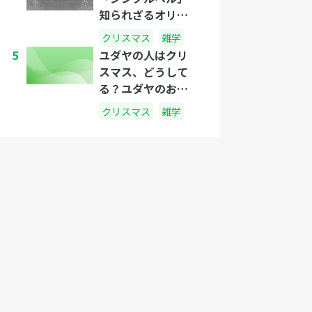
知られざるオリジ
ナルの歌詞とは？
クリスマス
雑学
5
ユダヤの人はクリ
スマス、どうして
る？ユダヤのお祭
り「ハヌカ」に迫
クリスマス
雑学
る！