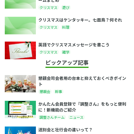
ームまとめ
クリスマス
遊び
クリスマスはケンタッキー。七面鳥？何それ
クリスマス
料理
英語でクリスマスメッセージを書こう
クリスマス
雑学
ピックアップ記事
懇親会司会者用の台本と抑えておくべきポイン
ト
懇親会
幹事
かんたん会員登録で『調整さん』をもっと便利
に！新機能のご紹介
調整さんチーム
ニュース
送別会と壮行会の違いって？