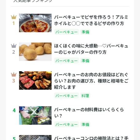
人気記事ランキング
バーベキューでピザを作ろう！アルミ
ホイルと◯◯でできるピザの作り方
バーベキュー
準備
ほくほくの味に大感動…♡バーベキュ
ーのじゃがバターの作り方
バーベキュー
準備
バーベキューのお肉のお値段はどれぐ
らい？お肉の選び方、種類と相場をご
紹介します
バーベキュー
料理
4
バーベキューの材料費はいくらくら
い？
バーベキュー
準備
5
バーベキューコンロの掃除法とは？手