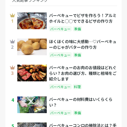
人気記事ランキング
バーベキューでピザを作ろう！アルミ
ホイルと◯◯でできるピザの作り方
バーベキュー
準備
ほくほくの味に大感動…♡バーベキュ
ーのじゃがバターの作り方
バーベキュー
準備
バーベキューのお肉のお値段はどれぐ
らい？お肉の選び方、種類と相場をご
紹介します
バーベキュー
料理
4
バーベキューの材料費はいくらくら
い？
バーベキュー
準備
5
バーベキューコンロの掃除法とは？手