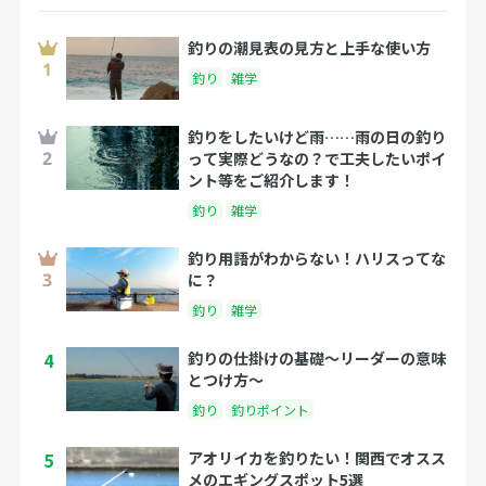
釣りの潮見表の見方と上手な使い方
釣り
雑学
釣りをしたいけど雨……雨の日の釣り
って実際どうなの？で工夫したいポイ
ント等をご紹介します！
釣り
雑学
釣り用語がわからない！ハリスってな
に？
釣り
雑学
4
釣りの仕掛けの基礎〜リーダーの意味
とつけ方〜
釣り
釣りポイント
5
アオリイカを釣りたい！関西でオスス
メのエギングスポット5選