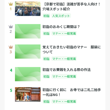
【京都で初詣】混雑が苦手な人向け！
穴場スポット紹介
初詣
人気スポット
初詣のおみくじ期間は？
初詣
マナー・一般常識
覚えておきたい初詣のマナー 服装に
ついて
初詣
マナー・一般常識
4
初詣でお賽銭を入れる際の作法
初詣
マナー・一般常識
5
初詣に行く前に お寺では二礼二拍手
一礼はNG！
初詣
マナー・一般常識