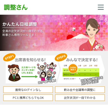
かんたん日程調整
全員の出欠状況が一目でわかる、
幹事さん専用ツールです！
面倒なログインなし
飲み会や会議等の調整に
PCと携帯どちらでもOK
出欠状況が一目でわかる