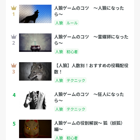
人狼ゲームのコツ 〜人狼になった
ら〜
人狼
ルール
人狼ゲームのコツ 〜霊媒師になった
ら〜
人狼
初心者
【人狼】人数別！おすすめの役職配役
数！
人狼
テクニック
4
人狼ゲームのコツ 〜狂人になった
ら〜
人狼
テクニック
5
人狼ゲームの役割解説〜 狐（妖狐）
編〜
人狼
初心者