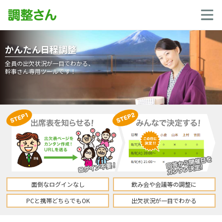
かんたん日程調整
全員の出欠状況が一目でわかる、
幹事さん専用ツールです！
面倒なログインなし
飲み会や会議等の調整に
PCと携帯どちらでもOK
出欠状況が一目でわかる