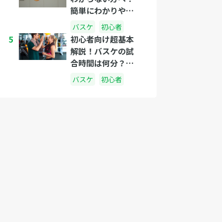
簡単にわかりやす
く説明しましょ
バスケ
初心者
う！
5
初心者向け超基本
解説！バスケの試
合時間は何分？休
憩中は何をしてる
バスケ
初心者
の？