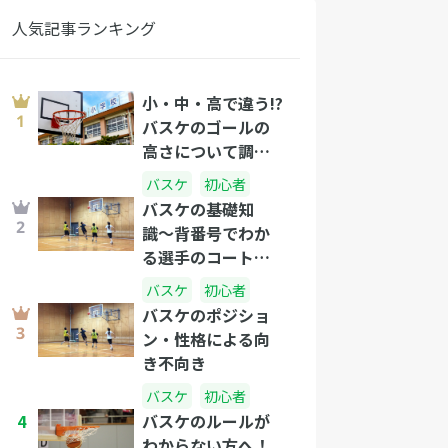
人気記事ランキング
小・中・高で違う!?
バスケのゴールの
高さについて調べ
てみました。
バスケ
初心者
バスケの基礎知
識〜背番号でわか
る選手のコート上
の役割を解説しま
バスケ
初心者
す〜
バスケのポジショ
ン・性格による向
き不向き
バスケ
初心者
4
バスケのルールが
わからない方へ！