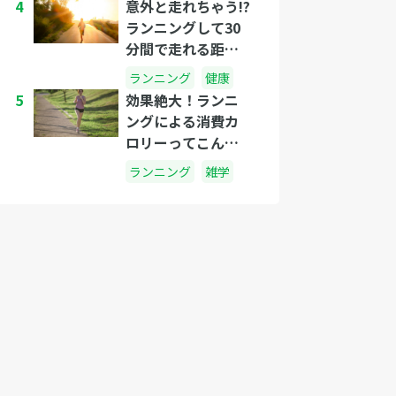
4
意外と走れちゃう!?
ランニングして30
分間で走れる距離
はどれくらい?
ランニング
健康
5
効果絶大！ランニ
ングによる消費カ
ロリーってこんな
にすごかった
ランニング
雑学