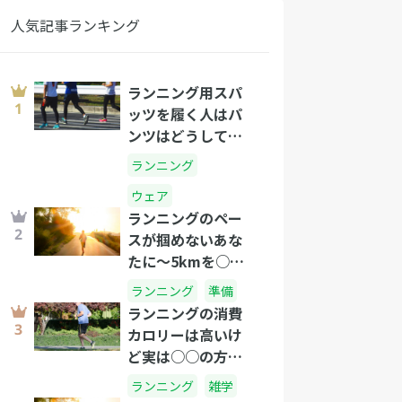
人気記事ランキング
ランニング用スパ
ッツを履く人はパ
ンツはどうして
る？
ランニング
ウェア
ランニングのペー
スが掴めないあな
たに～5kmを○分
のタイムで走れた
ランニング
準備
らプロ級です!～
ランニングの消費
カロリーは高いけ
ど実は○○の方が
すごい！？
ランニング
雑学