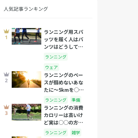
人気記事ランキング
ランニング用スパ
ッツを履く人はパ
ンツはどうして
る？
ランニング
ウェア
ランニングのペー
スが掴めないあな
たに～5kmを○分
のタイムで走れた
ランニング
準備
らプロ級です!～
ランニングの消費
カロリーは高いけ
ど実は○○の方が
すごい！？
ランニング
雑学