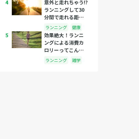
4
意外と走れちゃう!?
ランニングして30
分間で走れる距離
はどれくらい?
ランニング
健康
5
効果絶大！ランニ
ングによる消費カ
ロリーってこんな
にすごかった
ランニング
雑学