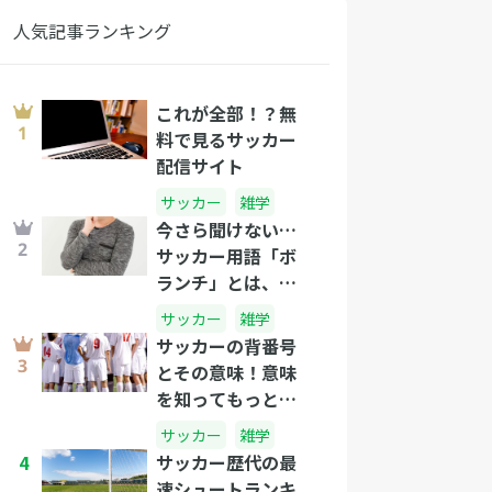
人気記事ランキング
これが全部！？無
料で見るサッカー
配信サイト
サッカー
雑学
今さら聞けない…
サッカー用語「ボ
ランチ」とは、一
体なんだ！？
サッカー
雑学
サッカーの背番号
とその意味！意味
を知ってもっとサ
ッカーを楽しも
サッカー
雑学
う！
4
サッカー歴代の最
速シュートランキ