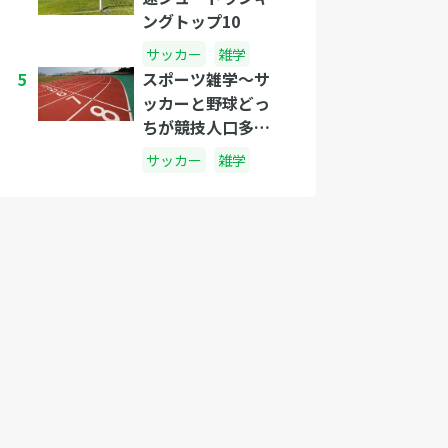
ングトップ10
サッカー
雑学
5
スポーツ雑学～サ
ッカーと野球どっ
ちが競技人口多い
の?～
サッカー
雑学