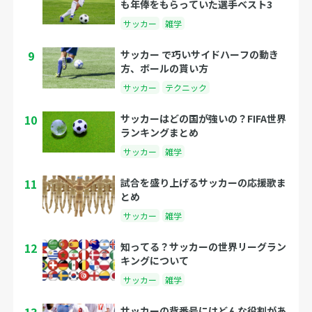
も年俸をもらっていた選手ベスト3
サッカー
雑学
9
サッカー で巧いサイドハーフの動き
方、ボールの貰い方
サッカー
テクニック
10
サッカーはどの国が強いの？FIFA世界
ランキングまとめ
サッカー
雑学
11
試合を盛り上げるサッカーの応援歌ま
とめ
サッカー
雑学
12
知ってる？サッカーの世界リーグラン
キングについて
サッカー
雑学
サッカーの背番号にはどんな役割があ