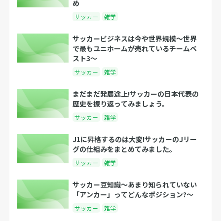
め
サッカー
雑学
サッカービジネスは今や世界規模〜世界
で最もユニホームが売れているチームベ
スト3〜
サッカー
雑学
まだまだ発展途上!サッカーの日本代表の
歴史を振り返ってみましょう。
サッカー
雑学
J1に昇格するのは大変!サッカーのJリー
グの仕組みをまとめてみました。
サッカー
雑学
サッカー豆知識～あまり知られていない
「アンカー」ってどんなポジション?～
サッカー
雑学