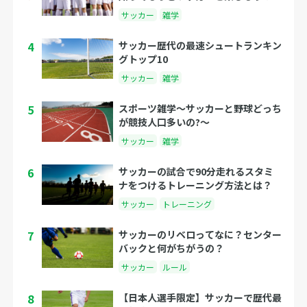
サッカー
雑学
4
サッカー歴代の最速シュートランキン
グトップ10
サッカー
雑学
5
スポーツ雑学～サッカーと野球どっち
が競技人口多いの?～
サッカー
雑学
6
サッカーの試合で90分走れるスタミ
ナをつけるトレーニング方法とは？
サッカー
トレーニング
7
サッカーのリベロってなに？センター
バックと何がちがうの？
サッカー
ルール
8
【日本人選手限定】サッカーで歴代最