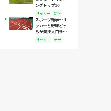
ングトップ10
サッカー
雑学
5
スポーツ雑学～サ
ッカーと野球どっ
ちが競技人口多い
の?～
サッカー
雑学