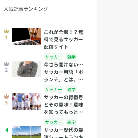
人気記事ランキング
これが全部！？無
料で見るサッカー
配信サイト
サッカー
雑学
今さら聞けない…
サッカー用語「ボ
ランチ」とは、一
体なんだ！？
サッカー
雑学
サッカーの背番号
とその意味！意味
を知ってもっとサ
ッカーを楽しも
サッカー
雑学
う！
4
サッカー歴代の最
速シュートランキ