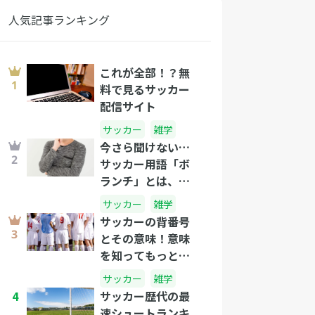
人気記事ランキング
これが全部！？無
料で見るサッカー
配信サイト
サッカー
雑学
今さら聞けない…
サッカー用語「ボ
ランチ」とは、一
体なんだ！？
サッカー
雑学
サッカーの背番号
とその意味！意味
を知ってもっとサ
ッカーを楽しも
サッカー
雑学
う！
4
サッカー歴代の最
速シュートランキ