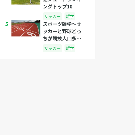
ングトップ10
サッカー
雑学
5
スポーツ雑学～サ
ッカーと野球どっ
ちが競技人口多い
の?～
サッカー
雑学