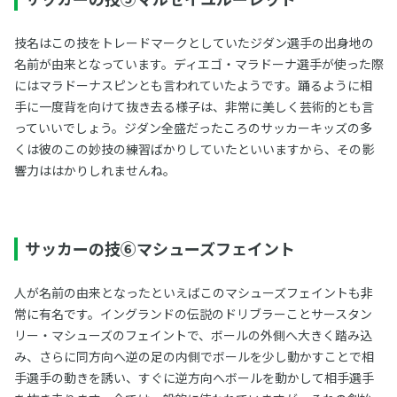
技名はこの技をトレードマークとしていたジダン選手の出身地の
名前が由来となっています。ディエゴ・マラドーナ選手が使った際
にはマラドーナスピンとも言われていたようです。踊るように相
手に一度背を向けて抜き去る様子は、非常に美しく芸術的とも言
っていいでしょう。ジダン全盛だったころのサッカーキッズの多
くは彼のこの妙技の練習ばかりしていたといいますから、その影
響力ははかりしれませんね。
サッカーの技⑥マシューズフェイント
人が名前の由来となったといえばこのマシューズフェイントも非
常に有名です。イングランドの伝説のドリブラーことサースタン
リー・マシューズのフェイントで、ボールの外側へ大きく踏み込
み、さらに同方向へ逆の足の内側でボールを少し動かすことで相
手選手の動きを誘い、すぐに逆方向へボールを動かして相手選手