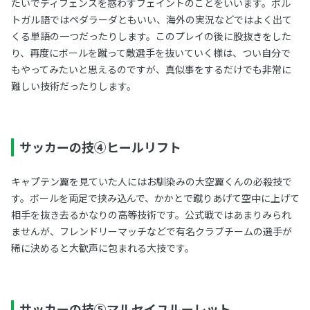
たいでディフェンスを惑わすフェイントのことをいいます。ポル
トガル語ではペダラーダともいい、海外の実況などではよく出て
くる単語の一つだったりします。このプレイの後に股抜きをした
り、再度にボールを蹴って敵選手を抜いていく様は、つい自分で
もやってみたいと思えるのですが、真似事をするだけでも非常に
難しい技術だったりします。
サッカーの技④ヒールリフト
キャプテン翼を見ていた人にはお馴染みの大空翼くんの必殺技で
す。ボールを両足で挟み込んで、かかとで蹴りあげて空中に上げて
相手を抜き去るかなりの高等技術です。公式戦ではあまりみられ
ませんが、フレンドリーマッチなどで有名クラブチームの選手が
稀に決めると大歓声に包まれる大技です。
サッカーの技⑤マルセイユルーレット