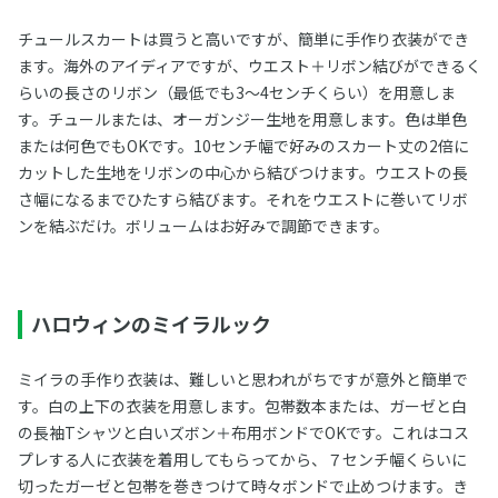
チュールスカートは買うと高いですが、簡単に手作り衣装ができ
ます。海外のアイディアですが、ウエスト＋リボン結びができるく
らいの長さのリボン（最低でも3～4センチくらい）を用意しま
す。チュールまたは、オーガンジー生地を用意します。色は単色
または何色でもOKです。10センチ幅で好みのスカート丈の2倍に
カットした生地をリボンの中心から結びつけます。ウエストの長
さ幅になるまでひたすら結びます。それをウエストに巻いてリボ
ンを結ぶだけ。ボリュームはお好みで調節できます。
ハロウィンのミイラルック
ミイラの手作り衣装は、難しいと思われがちですが意外と簡単で
す。白の上下の衣装を用意します。包帯数本または、ガーゼと白
の長袖Tシャツと白いズボン＋布用ボンドでOKです。これはコス
プレする人に衣装を着用してもらってから、７センチ幅くらいに
切ったガーゼと包帯を巻きつけて時々ボンドで止めつけます。き