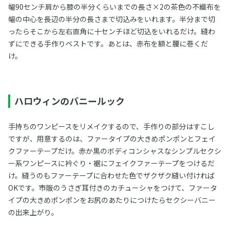
幅90センチ肩から膝の半分くらいまでの長さ×2の茶色の不織布を
幅の中心を長辺の半分の長さまで切込みをいれます。半分まで切
ったらそこから左右直角に十センチほど切込をいれるだけ。縫わ
ずにできる手作りベストです。あとは、赤布を額と腰に巻くだ
け。
ハロウィンのバニールック
手持ちのワンピースをリメイクするので、手作りの部分はすこし
ですが、用意するのは、ファータイプの大きめポンポンとフェイ
クファーテープだけ。赤か黒のボディコンシャスなシンプルセクシ
ー系ワンピースに衿ぐり・裾にフェイクファーテープをつけるだ
け。縫うのもファーテープに合わせた色でザクザク縫い付ければ
OKです。市販のうさぎ耳付きのカチューシャをつけて、ファータ
イプの大きめポンポンをお尻のあたりにつけたらセクシーバニー
の出来上がり。