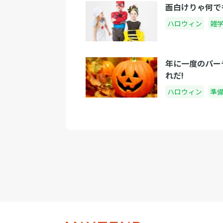
面白けりゃ何で
ハロウィン
雑
年に一度のパー
れだ!
ハロウィン
準