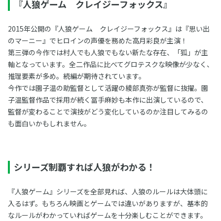
『人狼ゲーム クレイジーフォックス』
2015年公開の『人狼ゲーム クレイジーフォックス』は『思い出
のマーニー』でヒロインの声優を務めた高月彩良が主演！
第三弾の今作では村人でも人狼でもない新たな存在、「狐」が主
軸となっています。全二作品に比べてグロテスクな映像が少なく、
推理要素が多め。続編が期待されています。
今作では園子温の助監督として活躍の綾部真弥が監督に抜擢。園
子温監督作品で採用が続く冨手麻妙も本作に出演しているので、
監督が変わることで演技がどう変化しているのか注目してみるの
も面白いかもしれません。
シリーズ制覇すれば人狼がわかる！
『人狼ゲーム』シリーズを全部見れば、人狼のルールは大体頭に
入るはず。もちろん映画とゲームでは違いがありますが、基本的
なルールがわかっていればゲームを十分楽しむことができます。