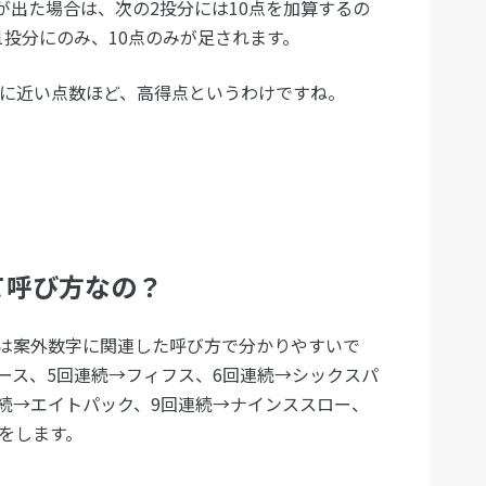
が出た場合は、次の2投分には10点を加算するの
投分にのみ、10点のみが足されます。
字に近い点数ほど、高得点というわけですね。
て呼び方なの？
は案外数字に関連した呼び方で分かりやすいで
ース、5回連続→フィフス、6回連続→シックスパ
連続→エイトパック、9回連続→ナインススロー、
をします。