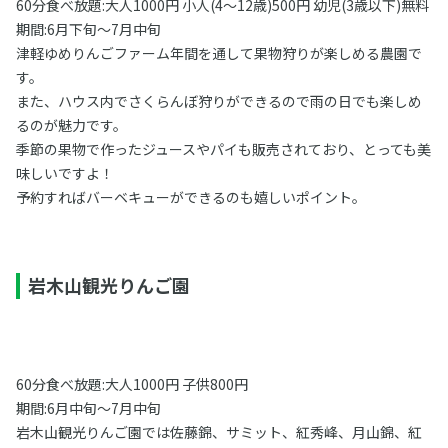
60分食べ放題:大人1000円 小人(4〜12歳)500円 幼児(3歳以下)無料
期間:6月下旬〜7月中旬
津軽ゆめりんごファーム年間を通して果物狩りが楽しめる農園で
す。
また、ハウス内でさくらんぼ狩りができるので雨の日でも楽しめ
るのが魅力です。
季節の果物で作ったジュースやパイも販売されており、とっても美
味しいですよ！
予約すればバーベキューができるのも嬉しいポイント。
岩木山観光りんご園
60分食べ放題:大人1000円 子供800円
期間:6月中旬〜7月中旬
岩木山観光りんご園では佐藤錦、サミット、紅秀峰、月山錦、紅