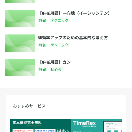
【麻雀用語】一向聴（イーシャンテン）
麻雀
テクニック
牌効率アップのための基本的な考え方
麻雀
テクニック
【麻雀用語】カン
麻雀
初心者
おすすめサービス