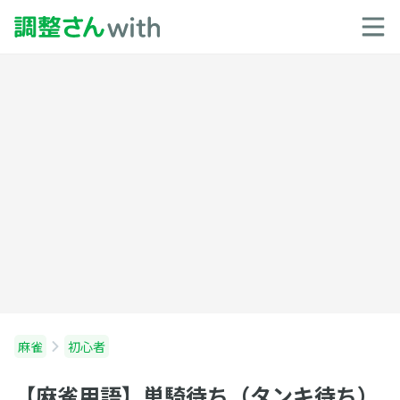
麻雀
初心者
【麻雀用語】単騎待ち（タンキ待ち）