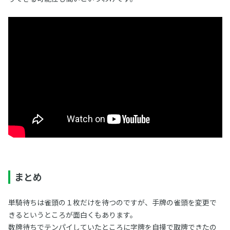
まとめ
単騎待ちは雀頭の１枚だけを待つのですが、手牌の雀頭を変更で
きるというところが面白くもあります。
数牌待ちでテンパイしていたところに字牌を自摸で取牌できたの