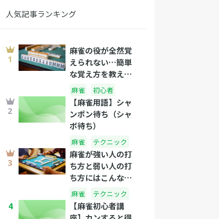
人気記事ランキング
麻雀の役が全然覚
えられない…簡単
な覚え方を教え
て！
麻雀
初心者
【麻雀用語】シャ
ンポン待ち（シャ
ボ待ち）
麻雀
テクニック
麻雀が強い人の打
ち方と弱い人の打
ち方にはこんなに
差があった！打ち
麻雀
テクニック
方の違いとおさえ
4
【麻雀初心者講
るべきテクニック
座】カンすると得