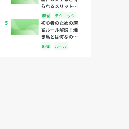
られるメリットっ
てなに？カンする
麻雀
テクニック
べきタイミング
5
初心者のための麻
は？
雀ルール解説！焼
き鳥とは何なの
か？
麻雀
ルール