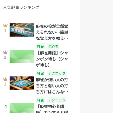
人気記事ランキング
麻雀の役が全然覚
えられない…簡単
な覚え方を教え
て！
麻雀
初心者
【麻雀用語】シャ
ンポン待ち（シャ
ボ待ち）
麻雀
テクニック
麻雀が強い人の打
ち方と弱い人の打
ち方にはこんなに
差があった！打ち
麻雀
テクニック
方の違いとおさえ
4
【麻雀初心者講
るべきテクニック
座】カンすると得