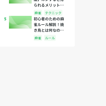
られるメリットっ
てなに？カンする
麻雀
テクニック
べきタイミング
5
初心者のための麻
は？
雀ルール解説！焼
き鳥とは何なの
か？
麻雀
ルール