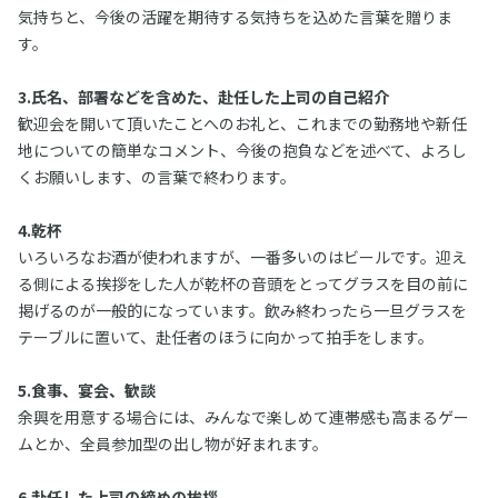
気持ちと、今後の活躍を期待する気持ちを込めた言葉を贈りま
す。
3.氏名、部署などを含めた、赴任した上司の自己紹介
歓迎会を開いて頂いたことへのお礼と、これまでの勤務地や新任
地についての簡単なコメント、今後の抱負などを述べて、よろし
くお願いします、の言葉で終わります。
4.乾杯
いろいろなお酒が使われますが、一番多いのはビールです。迎え
る側による挨拶をした人が乾杯の音頭をとってグラスを目の前に
掲げるのが一般的になっています。飲み終わったら一旦グラスを
テーブルに置いて、赴任者のほうに向かって拍手をします。
5.食事、宴会、歓談
余興を用意する場合には、みんなで楽しめて連帯感も高まるゲー
ムとか、全員参加型の出し物が好まれます。
6.赴任した上司の締めの挨拶