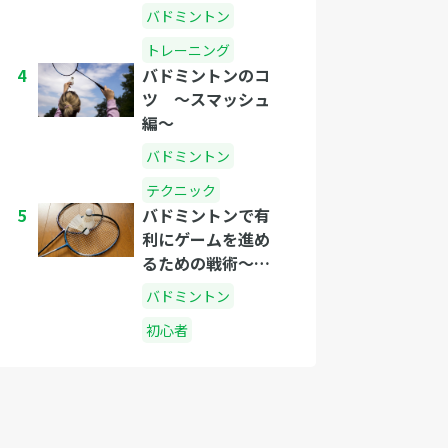
バドミントン
トレーニング
4
バドミントンのコ
ツ 〜スマッシュ
編〜
バドミントン
テクニック
5
バドミントンで有
利にゲームを進め
るための戦術〜シ
ングルス編〜
バドミントン
初心者