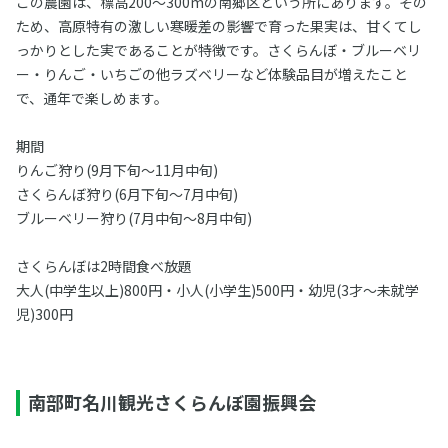
この農園は、標高200～300mの南郷区という所にあります。その
ため、高原特有の激しい寒暖差の影響で育った果実は、甘くてし
っかりとした実であることが特徴です。さくらんぼ・ブルーベリ
ー・りんご・いちごの他ラズベリーなど体験品目が増えたこと
で、通年で楽しめます。
期間
りんご狩り(9月下旬～11月中旬)
さくらんぼ狩り(6月下旬～7月中旬)
ブルーベリー狩り(7月中旬～8月中旬)
さくらんぼは2時間食べ放題
大人(中学生以上)800円・小人(小学生)500円・幼児(3才～未就学
児)300円
南部町名川観光さくらんぼ園振興会