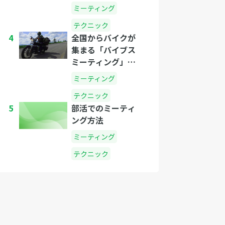
と？
ミーティング
テクニック
4
全国からバイクが
集まる「バイブス
ミーティング」で
2011年に起きた乱
ミーティング
闘騒ぎまとめ
テクニック
5
部活でのミーティ
ング方法
ミーティング
テクニック