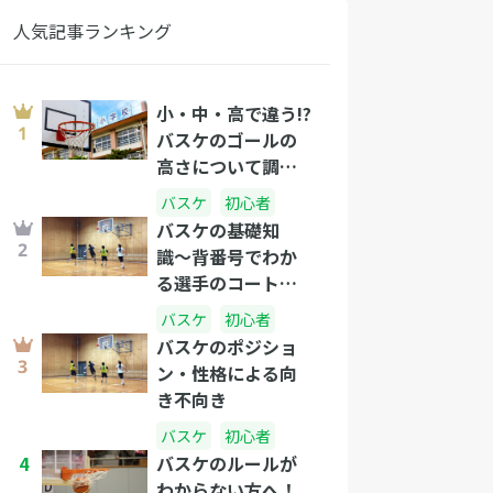
人気記事ランキング
小・中・高で違う!?
バスケのゴールの
高さについて調べ
てみました。
バスケ
初心者
バスケの基礎知
識〜背番号でわか
る選手のコート上
の役割を解説しま
バスケ
初心者
す〜
バスケのポジショ
ン・性格による向
き不向き
バスケ
初心者
4
バスケのルールが
わからない方へ！