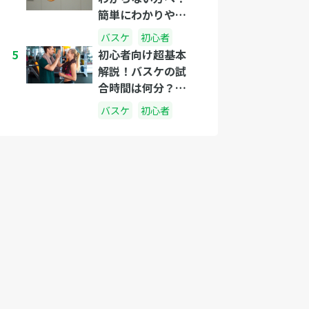
簡単にわかりやす
く説明しましょ
バスケ
初心者
う！
5
初心者向け超基本
解説！バスケの試
合時間は何分？休
憩中は何をしてる
バスケ
初心者
の？