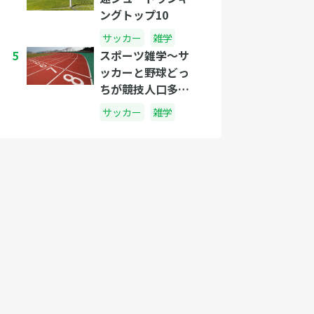
ングトップ10
サッカー
雑学
5
スポーツ雑学～サ
ッカーと野球どっ
ちが競技人口多い
の?～
サッカー
雑学