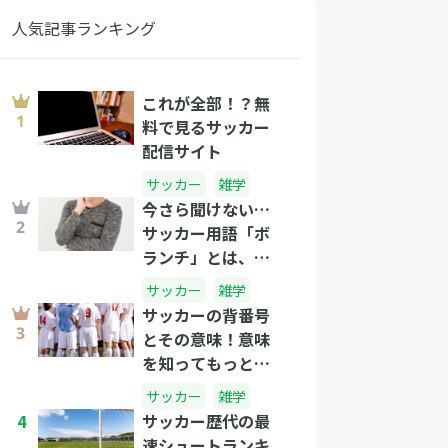
人気記事ランキング
これが全部！？無
料で見るサッカー
配信サイト
サッカー
雑学
今さら聞けない…
サッカー用語「ボ
ランチ」とは、一
体なんだ！？
サッカー
雑学
サッカーの背番号
とその意味！意味
を知ってもっとサ
ッカーを楽しも
サッカー
雑学
う！
4
サッカー歴代の最
速シュートランキ