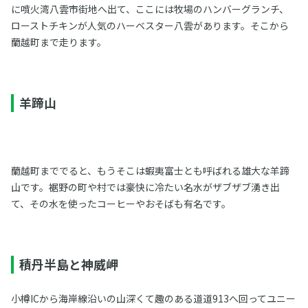
に噴火湾八雲市街地へ出て、ここには牧場のハンバーグランチ、
ローストチキンが人気のハーベスター八雲があります。そこから
蘭越町まで走ります。
羊蹄山
蘭越町まででると、もうそこは蝦夷富士とも呼ばれる雄大な羊蹄
山です。裾野の町や村では豪快に冷たい名水がザブザブ湧き出
て、その水を使ったコーヒーやおそばも有名です。
積丹半島と神威岬
小樽ICから海岸線沿いの山深くて趣のある道道913へ回ってユニー