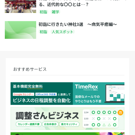
る、近代的な〇〇とは…？
初詣
雑学
初詣に行きたい神社3選 〜病気平癒編〜
初詣
人気スポット
おすすめサービス