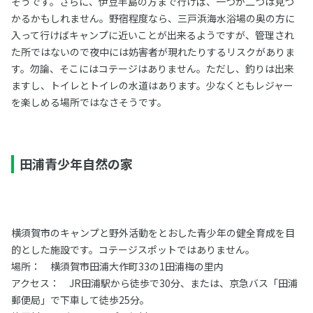
そうです。さらに、伊豆半島の方まで行けば、一つか二つは見つ
かるかもしれません。野宿程度なら、三戸浜海水浴場の奥の方に
入って行けばキャンプに近いことが出来るようですが、管理され
た所ではないので夜中には妨害者が現れたりするリスクがありま
す。勿論、そこにはコテージはありません。ただし、釣りは出来
ますし、トイレとトイレの水道はあります。少なくともレジャー
を楽しめる場所ではなさそうです。
田浦青少年自然の家
横須賀市のキャンプと野外活動をとおした青少年の健全育成を目
的とした施設です。コテージスポットではありません。
場所： 横須賀市田浦大作町33の1田浦梅の里内
アクセス： JR田浦駅から徒歩で30分、または、京急バス「田浦
郵便局」で下車して徒歩25分。